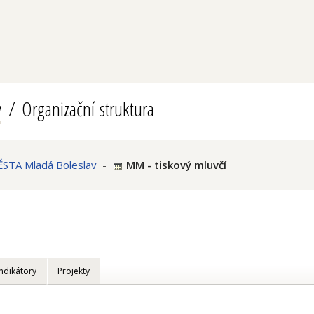
v
Organizační struktura
TA Mladá Boleslav
-
MM - tiskový mluvčí
Indikátory
Projekty