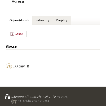
Adresa
--
Odpovědnosti
Indikátory
Projekty
Gesce
Gesce
..ARCHIV
NÁRODNÍ SÍŤ ZDRAVÝCH MĚST ČR
(c) 2026;
DATAPLÁN verze 2.5314