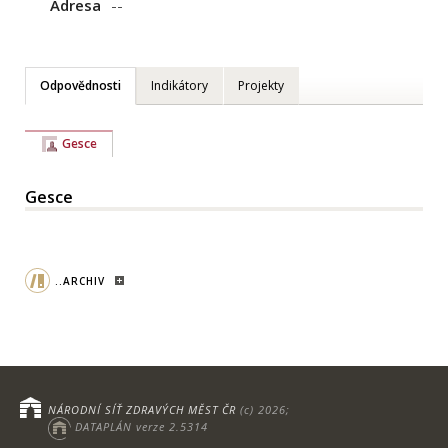
Adresa
--
Odpovědnosti
Indikátory
Projekty
Gesce
Gesce
..ARCHIV
NÁRODNÍ SÍŤ ZDRAVÝCH MĚST ČR
(c) 2026;
DATAPLÁN verze 2.5314