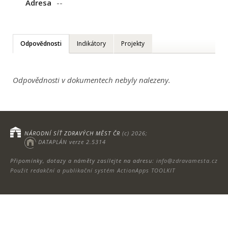
Adresa
--
Odpovědnosti
Indikátory
Projekty
Odpovědnosti v dokumentech nebyly nalezeny.
NÁRODNÍ SÍŤ ZDRAVÝCH MĚST ČR
(c) 2026;
DATAPLÁN verze 2.5314
Připomínky, dotazy a náměty zasílejte na adresu:
info@zdravamesta.cz
Použit redakční a publikační systém ActionApps TOOLKIT