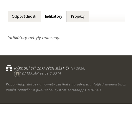
Odpovědnosti
Indikátory
Projekty
Indikátory nebyly nalezeny.
NÁRODNÍ SÍŤ ZDRAVÝCH MĚST ČR
(c) 2026;
DATAPLÁN verze 2.5314
Připomínky, dotazy a náměty zasílejte na adresu:
info@zdravamesta.cz
Použit redakční a publikační systém ActionApps TOOLKIT