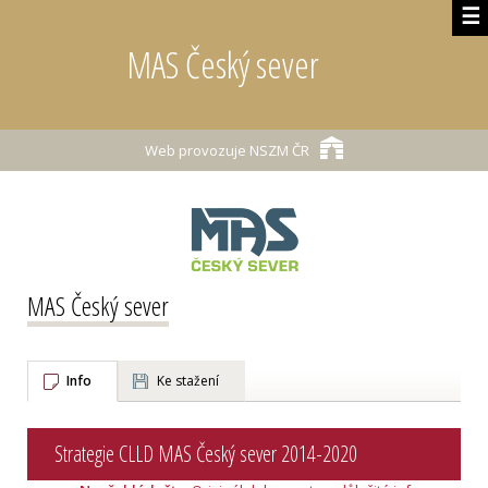
☰
MAS Český sever
Web provozuje
NSZM ČR
MAS Český sever
Info
Ke stažení
Strategie CLLD MAS Český sever 2014-2020