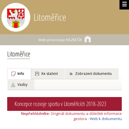
☰
Litoměřice
Web provozuje
NSZM ČR
Litoměřice
Info
Ke stažení
Zobrazení dokumentu
Vazby
Koncepce rozvoje sportu v Litoměřicích 2018-2023
Nepřehlédněte:
Originál dokumentu a důležité informace
gestora -
Web k dokumentu