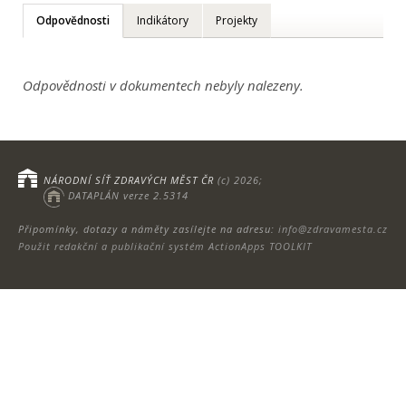
Odpovědnosti
Indikátory
Projekty
Odpovědnosti v dokumentech nebyly nalezeny.
NÁRODNÍ SÍŤ ZDRAVÝCH MĚST ČR
(c) 2026;
DATAPLÁN verze 2.5314
Připomínky, dotazy a náměty zasílejte na adresu:
info@zdravamesta.cz
Použit redakční a publikační systém ActionApps TOOLKIT