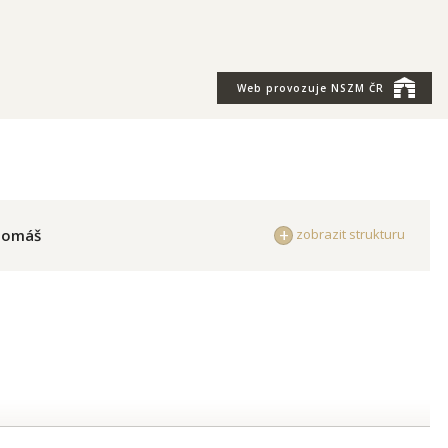
Web provozuje
NSZM ČR
Tomáš
zobrazit strukturu