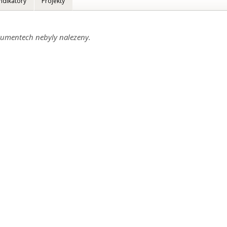
Indikátory
Projekty
umentech nebyly nalezeny.