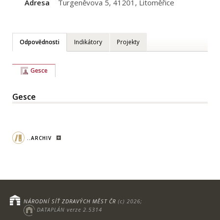
Adresa
Turgeněvova 5, 41201, Litoměřice
Odpovědnosti
Indikátory
Projekty
Gesce
Gesce
..ARCHIV
NÁRODNÍ SÍŤ ZDRAVÝCH MĚST ČR
(c) 2026;
DATAPLÁN verze 2.5314