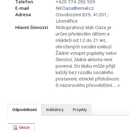
Telefon
+420 774 290 539
E-mail
NKOaza@email.cz
Adresa
Osvobození 839, 41201,
Litoměřice
Hlavní činnosti
Nízkoprahový klub Oáza je
určen především dětem a
mládeži od 12 do 21 let,
ohrožených sociální exkluzí.
Žádné vstupní poplatky nebo
členství, žádná aktivita není
povinná. Do klubu může přijít
každý bez rozdílu sociálního
postavení, etnické příslušnosti
či názorového přesvědčení.…
»
Odpovědnosti
Indikátory
Projekty
Gesce