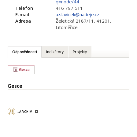
q=node/44
Telefon
416 797 511
E-mail
a.slavicek@nadeje.cz
Adresa
Želetická 2187/11, 41201,
Litoměřice
Odpovědnosti
Indikátory
Projekty
Gesce
Gesce
..ARCHIV