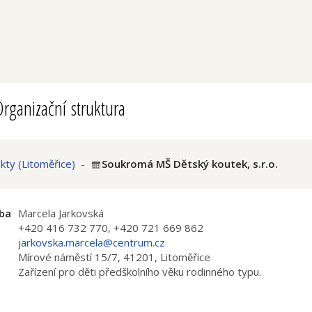
rganizační struktura
ty (Litoměřice)
-
Soukromá MŠ Dětský koutek, s.r.o.
ba
Marcela Jarkovská
+420 416 732 770, +420 721 669 862
jarkovska.marcela@centrum.cz
Mírové náměstí 15/7, 41201, Litoměřice
i
Zařízení pro děti předškolního věku rodinného typu.