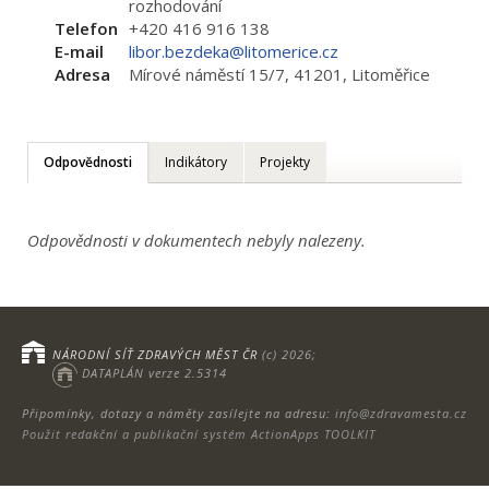
rozhodování
Telefon
+420 416 916 138
E-mail
libor.bezdeka@litomerice.cz
Adresa
Mírové náměstí 15/7, 41201, Litoměřice
Odpovědnosti
Indikátory
Projekty
Odpovědnosti v dokumentech nebyly nalezeny.
NÁRODNÍ SÍŤ ZDRAVÝCH MĚST ČR
(c) 2026;
DATAPLÁN verze 2.5314
Připomínky, dotazy a náměty zasílejte na adresu:
info@zdravamesta.cz
Použit redakční a publikační systém ActionApps TOOLKIT