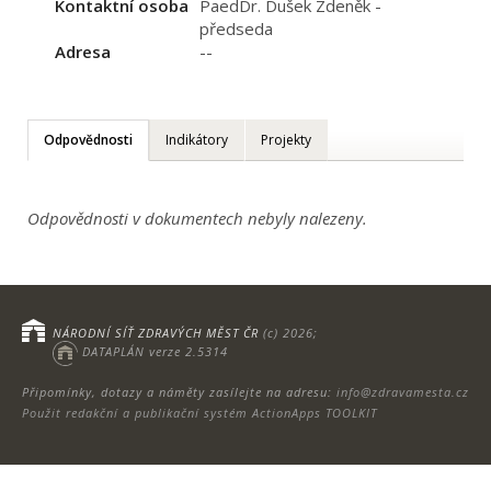
Kontaktní osoba
PaedDr. Dušek Zdeněk -
předseda
Adresa
--
Odpovědnosti
Indikátory
Projekty
Odpovědnosti v dokumentech nebyly nalezeny.
NÁRODNÍ SÍŤ ZDRAVÝCH MĚST ČR
(c) 2026;
DATAPLÁN verze 2.5314
Připomínky, dotazy a náměty zasílejte na adresu:
info@zdravamesta.cz
Použit redakční a publikační systém ActionApps TOOLKIT