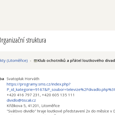
rganizační struktura
ty (Litoměřice)
-
Klub ochotníků a přátel loutkového divadl
ba
Svatopluk Horváth
https://programy.sms.cz/index.php?
P_id_kategorie=9167&P_soubor=televize%2Fdivadlo.php%3
+420 416 797 231, +420 605 135 111
dividlo@tiscali.cz
Křižíkova 5, 41201, Litoměřice
i
"Sváťovo dividlo" hraje loutkové představení 2x do měsíce v 