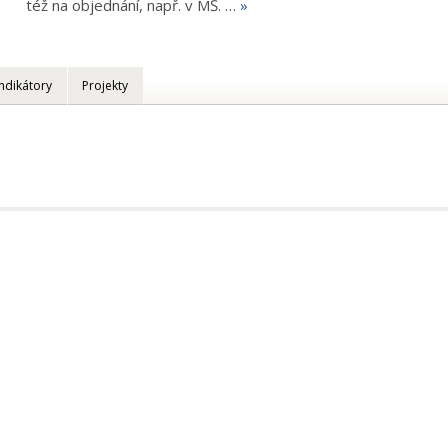
též na objednání, např. v MŠ. …
»
Indikátory
Projekty