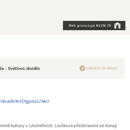
Web provozuje
NSZM ČR
a - Sváťovo dividlo
zobrazit strukturu
Fdivadlo%3Dlgpda224kcr
Domě kultury v Litoměřicích. Loutková představení se konají