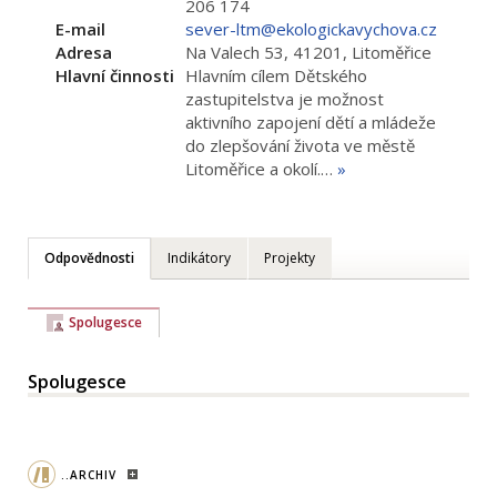
206 174
E-mail
sever-ltm@ekologickavychova.cz
Adresa
Na Valech 53, 41201, Litoměřice
Hlavní činnosti
Hlavním cílem Dětského
zastupitelstva je možnost
aktivního zapojení dětí a mládeže
do zlepšování života ve městě
Litoměřice a okolí.…
»
Odpovědnosti
Indikátory
Projekty
Spolugesce
Spolugesce
..ARCHIV