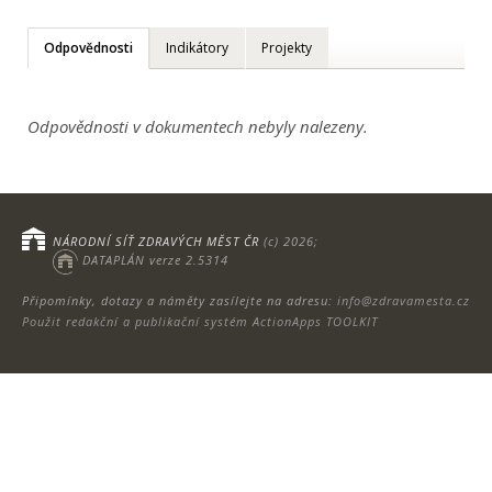
Odpovědnosti
Indikátory
Projekty
Odpovědnosti v dokumentech nebyly nalezeny.
NÁRODNÍ SÍŤ ZDRAVÝCH MĚST ČR
(c) 2026;
DATAPLÁN verze 2.5314
Připomínky, dotazy a náměty zasílejte na adresu:
info@zdravamesta.cz
Použit redakční a publikační systém ActionApps TOOLKIT