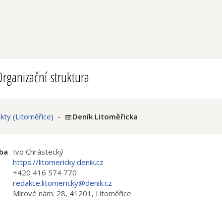
rganizační struktura
ty (Litoměřice)
-
Deník Litoměřicka
ba
Ivo Chrástecký
https://litomericky.denik.cz
+420 416 574 770
redakce.litomericky@denik.cz
Mírové nám. 28, 41201, Litoměřice