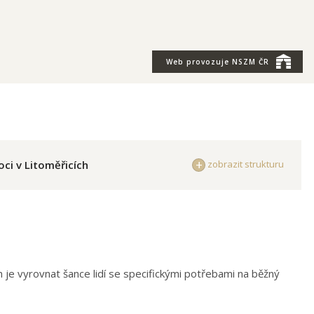
Web provozuje
NSZM ČR
ci v Litoměřicích
zobrazit strukturu
h je vyrovnat šance lidí se specifickými potřebami na běžný