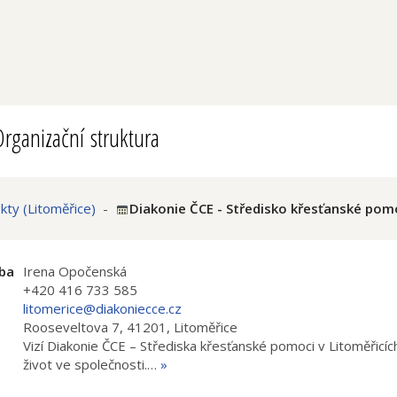
rganizační struktura
ty (Litoměřice)
-
Diakonie ČCE - Středisko křesťanské pomo
ba
Irena Opočenská
+420 416 733 585
litomerice@diakoniecce.cz
Rooseveltova 7, 41201, Litoměřice
i
Vizí Diakonie ČCE – Střediska křesťanské pomoci v Litoměřicíc
život ve společnosti.…
»