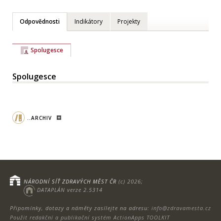
Odpovědnosti
Indikátory
Projekty
Spolugesce
Spolugesce
..ARCHIV
NÁRODNÍ SÍŤ ZDRAVÝCH MĚST ČR
(c) 2026;
DATAPLÁN verze 2.5314
Připomínky, dotazy a náměty zasílejte na adresu:
info@zdravamesta.cz
Použit redakční a publikační systém ActionApps TOOLKIT