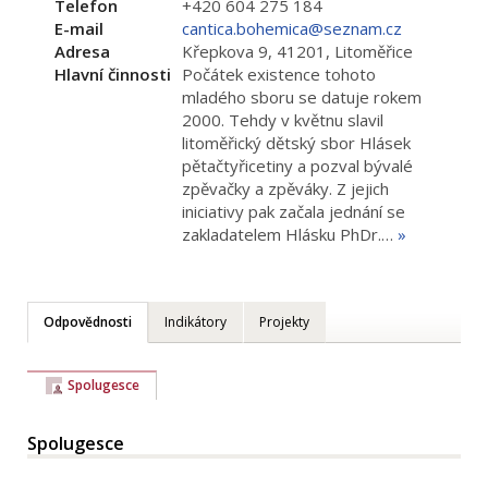
Telefon
+420 604 275 184
E-mail
cantica.bohemica@seznam.cz
Adresa
Křepkova 9, 41201, Litoměřice
Hlavní činnosti
Počátek existence tohoto
mladého sboru se datuje rokem
2000. Tehdy v květnu slavil
litoměřický dětský sbor Hlásek
pětačtyřicetiny a pozval bývalé
zpěvačky a zpěváky. Z jejich
iniciativy pak začala jednání se
zakladatelem Hlásku PhDr.…
»
Odpovědnosti
Indikátory
Projekty
Spolugesce
Spolugesce