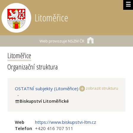
☰
Litoměřice
Web provozuje
NSZM ČR
Litoměřice
Organizační struktura
OSTATNÍ subjekty (Litoměřice)
zobrazit strukturu
-
Biskupství Litoměřické
Web
https://www.biskupstvi-ltm.cz
Telefon
+420 416 707 511