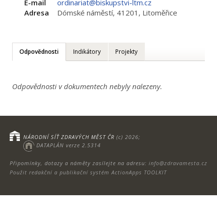
E-mail
ordinariat@biskupstvi-ltm.cz
Adresa
Dómské náměstí, 41201, Litoměřice
Odpovědnosti
Indikátory
Projekty
Odpovědnosti v dokumentech nebyly nalezeny.
NÁRODNÍ SÍŤ ZDRAVÝCH MĚST ČR
(c) 2026;
DATAPLÁN verze 2.5314
Připomínky, dotazy a náměty zasílejte na adresu:
info@zdravamesta.cz
Použit redakční a publikační systém ActionApps TOOLKIT