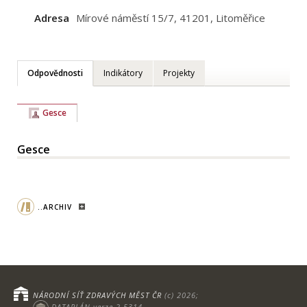
Adresa
Mírové náměstí 15/7, 41201, Litoměřice
Odpovědnosti
Indikátory
Projekty
Gesce
Gesce
..ARCHIV
NÁRODNÍ SÍŤ ZDRAVÝCH MĚST ČR
(c) 2026;
DATAPLÁN verze 2.5314