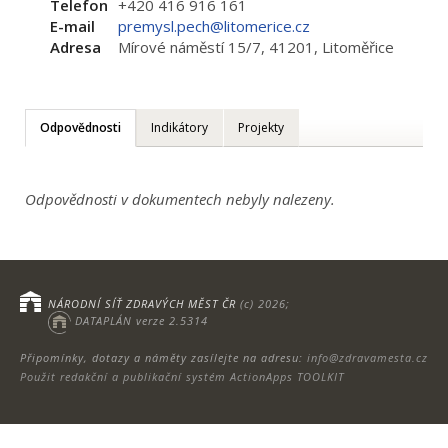
Telefon
+420 416 916 161
E-mail
premysl.pech@litomerice.cz
Adresa
Mírové náměstí 15/7, 41201, Litoměřice
Odpovědnosti
Indikátory
Projekty
Odpovědnosti v dokumentech nebyly nalezeny.
NÁRODNÍ SÍŤ ZDRAVÝCH MĚST ČR
(c) 2026;
DATAPLÁN verze 2.5314
Připomínky, dotazy a náměty zasílejte na adresu:
info@zdravamesta.cz
Použit redakční a publikační systém ActionApps TOOLKIT