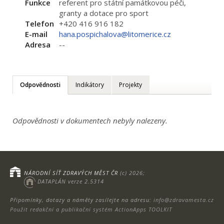
Funkce
referent pro státní památkovou péči,
granty a dotace pro sport
Telefon
+420 416 916 182
E-mail
hana.pospichalova@litomerice.cz
Adresa
--
Odpovědnosti
Indikátory
Projekty
Odpovědnosti v dokumentech nebyly nalezeny.
NÁRODNÍ SÍŤ ZDRAVÝCH MĚST ČR
(c) 2026;
DATAPLÁN verze 2.5314
Připomínky, dotazy a náměty zasílejte na adresu:
info@zdravamesta.cz
Použit redakční a publikační systém ActionApps TOOLKIT