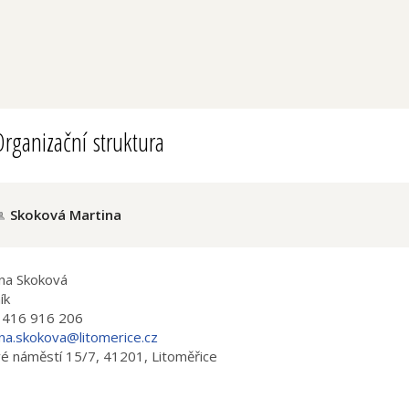
rganizační struktura
Skoková Martina
na Skoková
ík
 416 916 206
na.skokova@litomerice.cz
é náměstí 15/7, 41201, Litoměřice