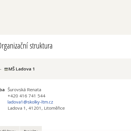
rganizační struktura
-
MŠ Ladova 1
ba
Šurovská Renata
+420 416 741 544
ladova1@skolky-ltm.cz
Ladova 1, 41201, Litoměřice