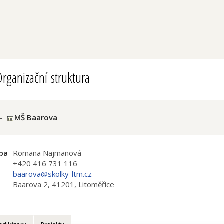
rganizační struktura
-
MŠ Baarova
ba
Romana Najmanová
+420 416 731 116
baarova@skolky-ltm.cz
Baarova 2, 41201, Litoměřice