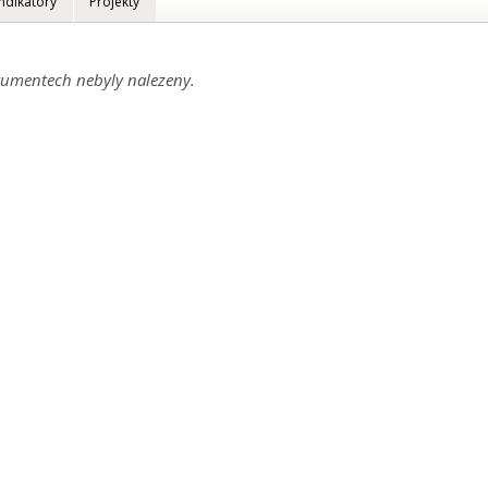
Indikátory
Projekty
umentech nebyly nalezeny.