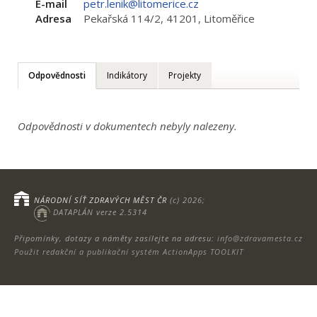
E-mail
petr.lenik@litomerice.cz
Adresa
Pekařská 114/2, 41201, Litoměřice
Odpovědnosti
Indikátory
Projekty
Odpovědnosti v dokumentech nebyly nalezeny.
NÁRODNÍ SÍŤ ZDRAVÝCH MĚST ČR
(c) 2026;
DATAPLÁN verze 2.5314
Připomínky, dotazy a náměty zasílejte na adresu:
info@zdravamesta.cz
Použit redakční a publikační systém ActionApps TOOLKIT