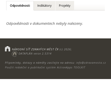
Odpovědnosti
Indikátory
Projekty
Odpovědnosti v dokumentech nebyly nalezeny.
NÁRODNÍ SÍŤ ZDRAVÝCH MĚST ČR
(c) 2026;
DATAPLÁN verze 2.5314
Připomínky, dotazy a náměty zasílejte na adresu:
info@zdravamesta.cz
Použit redakční a publikační systém ActionApps TOOLKIT