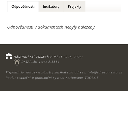
Odpovědnosti
Indikátory
Projekty
Odpovědnosti v dokumentech nebyly nalezeny.
NÁRODNÍ SÍŤ ZDRAVÝCH MĚST ČR
(c) 2026;
DATAPLÁN verze 2.5314
Připomínky, dotazy a náměty zasílejte na adresu:
info@zdravamesta.cz
Použit redakční a publikační systém ActionApps TOOLKIT