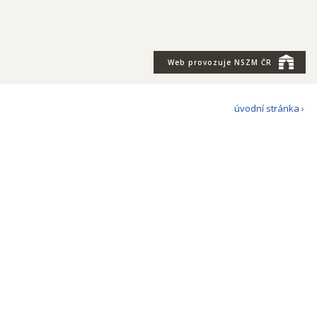
Web provozuje
NSZM ČR
úvodní stránka
›