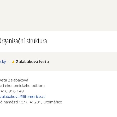
rganizační struktura
cký
-
Zalabáková Iveta
Iveta Zalabáková
ucí ekonomického odboru
 416 916 149
.zalabakova@litomerice.cz
é náměstí 15/7, 41201, Litoměřice