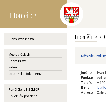
Litoměřice
Litoměřice
O
Hlavní web města
Město v číslech
Městská Policie
Dobrá Praxe
Videa
Jméno
Ivan 
Strategické dokumenty
Funkce
velit
Telefon
+420
E-mail
krali
Portál člena NSZM ČR
Adresa
Zahra
DATAPLÁN pro člena