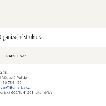
rganizační struktura
-
Králik Ivan
Králik
el Městské Policie
 416 734 156
k.ivan@litomerice.cz
dnická 600/3, 41201, Litoměřice