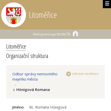
☰
Litoměřice
Web provozuje
NSZM ČR
Litoměřice
Organizační struktura
Odbor správy nemovitého
zobrazit strukturu
majetku města
-
Hönigová Romana
Jméno
Bc. Romana Hönigová