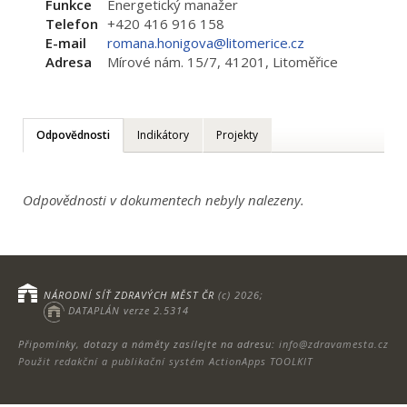
Funkce
Energetický manažer
Telefon
+420 416 916 158
E-mail
romana.honigova@litomerice.cz
Adresa
Mírové nám. 15/7, 41201, Litoměřice
Odpovědnosti
Indikátory
Projekty
Odpovědnosti v dokumentech nebyly nalezeny.
NÁRODNÍ SÍŤ ZDRAVÝCH MĚST ČR
(c) 2026;
DATAPLÁN verze 2.5314
Připomínky, dotazy a náměty zasílejte na adresu:
info@zdravamesta.cz
Použit redakční a publikační systém ActionApps TOOLKIT