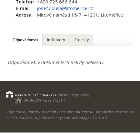
Telefon
+420 725 666 644
E-mail
josef.dousa@litomerice.cz
Adresa
Mírové náměstí 15/7, 41201, Litoměřice
Odpovědnosti
Indikátory
Projekty
Odpovědnosti v dokumentech nebyly nalezeny.
NÁRODNÍ SÍŤ ZDRAVÝCH MĚST ČR
(c) 2026;
DATAPLÁN verze 2.5314
Připomínky, dotazy a náměty zasílejte na adresu:
info@zdravamesta.cz
Použit redakční a publikační systém ActionApps TOOLKIT