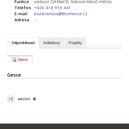
Funkce
vedoucí OKMaCR, tisková mluvčí města
Telefon
+420 416 916 441
E-mail
eva.brenova@litomerice.cz
Adresa
--
Odpovědnosti
Indikátory
Projekty
Gesce
Gesce
..ARCHIV