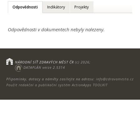
Odpovědnosti
Indikátory
Projekty
Odpovědnosti v dokumentech nebyly nalezeny.
NÁRODNÍ SÍŤ ZDRAVÝCH MĚST ČR
(c) 2026;
DATAPLÁN verze 2.5314
Připomínky, dotazy a náměty zasílejte na adresu:
info@zdravamesta.cz
Použit redakční a publikační systém ActionApps TOOLKIT