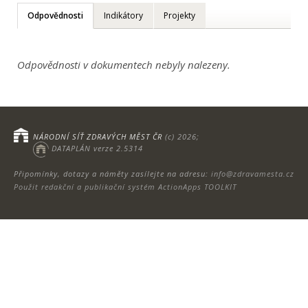
Odpovědnosti
Indikátory
Projekty
Odpovědnosti v dokumentech nebyly nalezeny.
NÁRODNÍ SÍŤ ZDRAVÝCH MĚST ČR
(c) 2026;
DATAPLÁN verze 2.5314
Připomínky, dotazy a náměty zasílejte na adresu:
info@zdravamesta.cz
Použit redakční a publikační systém ActionApps TOOLKIT