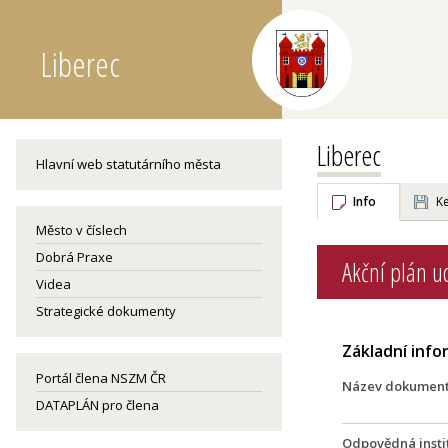
Liberec
Liberec
Hlavní web statutárního města
Info
Ke
Město v číslech
Dobrá Praxe
Akční plán u
Videa
Strategické dokumenty
Základní inf
Portál člena NSZM ČR
Název dokumen
DATAPLÁN pro člena
Odpovědná insti