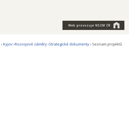
Web provozuje
NSZM ČR
a
›
Kyjov
›
Rozvojové záměry
›
Strategické dokumenty
› Seznam projektů