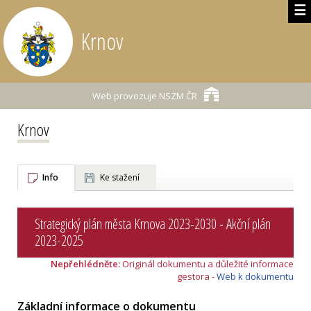
☰
Krnov
Web provozuje
NSZM ČR
Krnov
Info
Ke stažení
Strategický plán města Krnova 2023-2030 - Akční plán
2023-2025
Nepřehlédněte:
Originál dokumentu a důležité informace
gestora -
Web k dokumentu
Základní informace o dokumentu