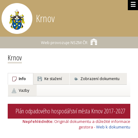
☰
Krnov
Web provozuje
NSZM ČR
Krnov
Info
Ke stažení
Zobrazení dokumentu
Vazby
Plán odpadového hospodářství města Krnov 2017-2027
Nepřehlédněte:
Originál dokumentu a důležité informace
gestora -
Web k dokumentu