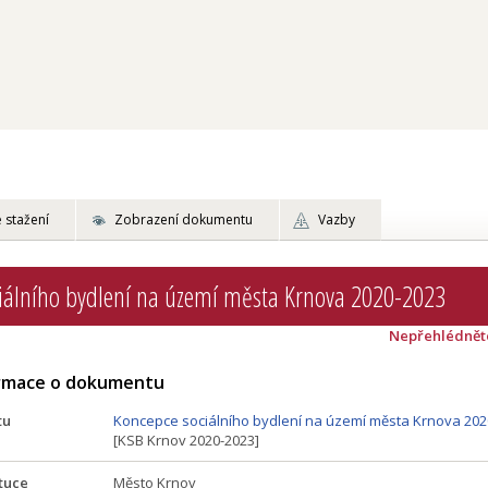
 stažení
Zobrazení dokumentu
Vazby
iálního bydlení na území města Krnova 2020-2023
Nepřehlédnět
ormace o dokumentu
tu
Koncepce sociálního bydlení na území města Krnova 202
[KSB Krnov 2020-2023]
tuce
Město Krnov