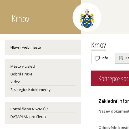
Krnov
Krnov
Hlavní web města
Info
Ke
Město v číslech
Dobrá Praxe
Koncepce soc
Videa
Strategické dokumenty
Základní inf
Portál člena NSZM ČR
Název dokumen
DATAPLÁN pro člena
Odpovědná insti