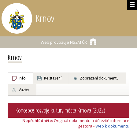
☰
Krnov
Web provozuje
NSZM ČR
Krnov
Info
Ke stažení
Zobrazení dokumentu
Vazby
Koncepce rozvoje kultury města Krnova (2022)
Nepřehlédněte:
Originál dokumentu a důležité informace
gestora -
Web k dokumentu