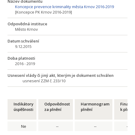
Název dokumentu
Koncepce prevence kriminality města Krnov 2016-2019
[Koncepce PK Krnov 2016-2019]
Odpovědná instituce
Město Krnov
Datum schválení
9.12.2015
Doba platnosti
2016 - 2019
Usnesení vlády či jiný akt, kterým je dokument schválen
usnesení ZZM č. 233/10
Indikátory
Odpovědnost
Harmonogram
Financ
úspěšnosti
za plnění
plnění
k plnění
Ne
--
--
--