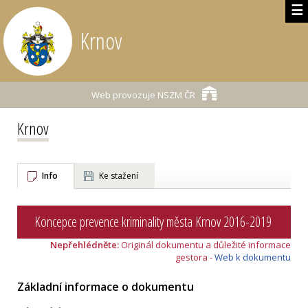
☰
Krnov
Web provozuje
NSZM ČR
Krnov
Info
Ke stažení
Koncepce prevence kriminality města Krnov 2016-2019
Nepřehlédněte:
Originál dokumentu a důležité informace
gestora -
Web k dokumentu
Základní informace o dokumentu