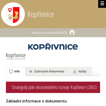
☰
Kopřivnice
Web provozuje
NSZM ČR
Kopřivnice
Info
Zobrazení dokumentu
Vazby
Strategický plán ekonomického rozvoje Kopřivnice (2002)
Základní informace o dokumentu