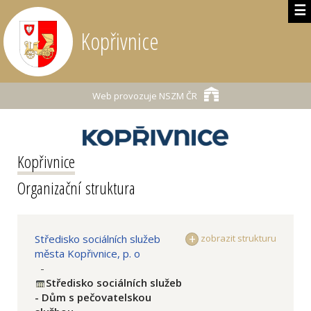
☰
Kopřivnice
Web provozuje
NSZM ČR
Kopřivnice
Organizační struktura
Středisko sociálních služeb
zobrazit strukturu
města Kopřivnice, p. o
-
Středisko sociálních služeb
- Dům s pečovatelskou